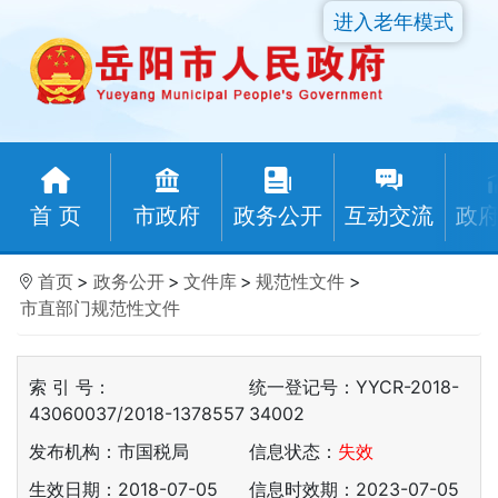
进入老年模式
首 页
市政府
政务公开
互动交流
政
首页
>
政务公开
>
文件库
>
规范性文件
>
市直部门规范性文件
索 引 号：
统一登记号：YYCR-2018-
43060037/2018-1378557
34002
发布机构：市国税局
信息状态：
失效
生效日期：2018-07-05
信息时效期：
2023-07-05