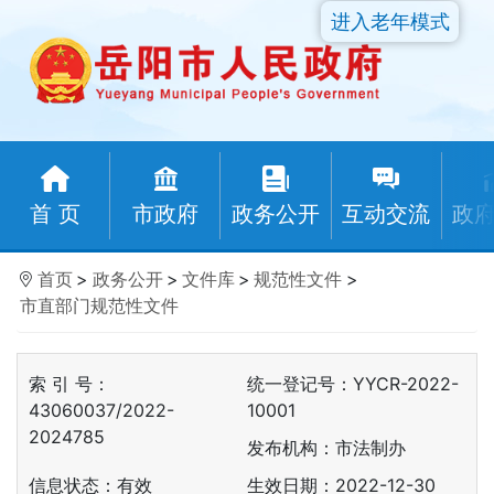
进入老年模式
首 页
市政府
政务公开
互动交流
政
首页
>
政务公开
>
文件库
>
规范性文件
>
市直部门规范性文件
索 引 号：
统一登记号：YYCR-2022-
43060037/2022-
10001
2024785
发布机构：市法制办
信息状态：
有效
生效日期：2022-12-30