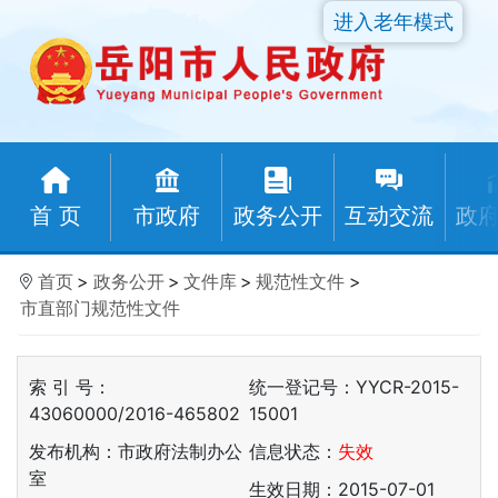
进入老年模式
首 页
市政府
政务公开
互动交流
政
首页
>
政务公开
>
文件库
>
规范性文件
>
市直部门规范性文件
索 引 号：
统一登记号：YYCR-2015-
43060000/2016-465802
15001
发布机构：市政府法制办公
信息状态：
失效
室
生效日期：2015-07-01