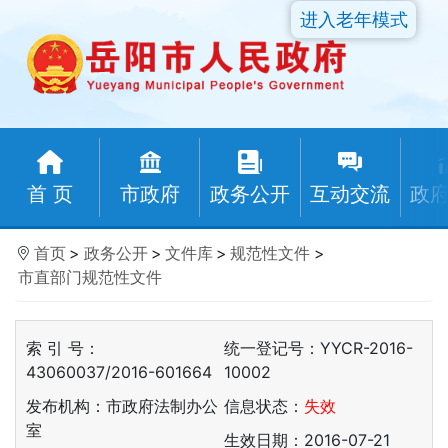
进入老年模式
首 页
市政府
政务公开
互动交流
政
首页
>
政务公开
>
文件库
>
规范性文件
>
市直部门规范性文件
索 引 号：
统一登记号：YYCR-2016-
43060037/2016-601664
10002
发布机构：市政府法制办公
信息状态：
失效
室
生效日期：2016-07-21