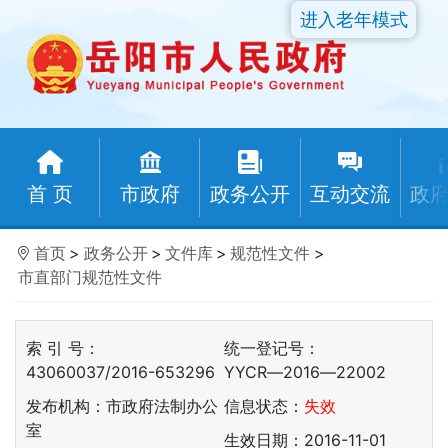
进入老年模式
首 页
市政府
政务公开
互动交流
政
首页
>
政务公开
>
文件库
>
规范性文件
>
市直部门规范性文件
索 引 号：
统一登记号：
43060037/2016-653296
YYCR―2016―22002
发布机构：市政府法制办公
信息状态：
失效
室
生效日期：2016-11-01