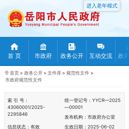
进入老年模式
首 页
市政府
政务公开
互动交流
政
首页
>
政务公开
>
文件库
>
规范性文件
>
市政府规范性文件
索 引 号：
统一登记号：YYCR—2025
43060001/2025-
—00001
2295846
发布机构：市政府办公室
信息状态：
有效
生效日期：2025-06-02