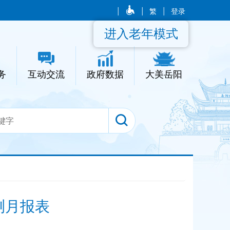
|
|
繁
|
登录
进入老年模式
务
互动交流
政府数据
大美岳阳
测月报表