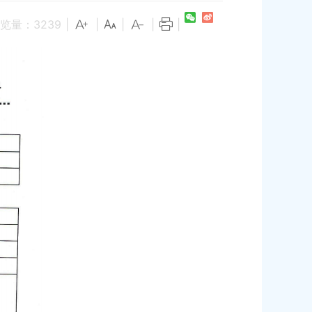
览量：
3239
|
|
|
|
|