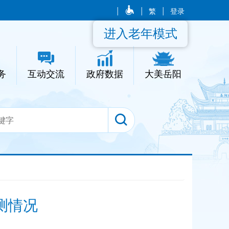
|
|
繁
|
登录
进入老年模式
务
互动交流
政府数据
大美岳阳
测情况