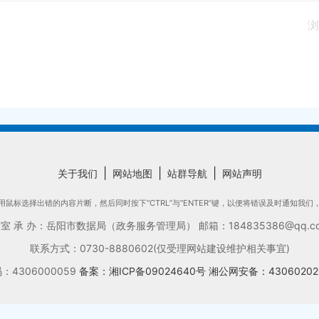
浏
|
|
|
关于我们
网站地图
站群导航
网站声明
鼠标选择出错的内容片断，然后同时按下“CTRL”与“ENTER”键，以便将错误及时通知我
承 办：岳阳市数据局（政务服务管理局） 邮箱：184835386@qq.com
联系方式：0730-8880602(仅受理网站建设维护相关事宜)
4306000059
备案：湘ICP备09024640号
湘公网安备：43060202