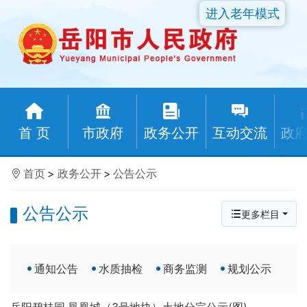
进入老年模式
首 页
市政府
政务公开
互动交流
政
首页
>
政务公开
>
公告公示
公告公示
更多栏目
通知公告
水质抽检
商务监测
规划公示
岳阳碧桂园.凤凰城（3号地块）土地分宗公示(图)