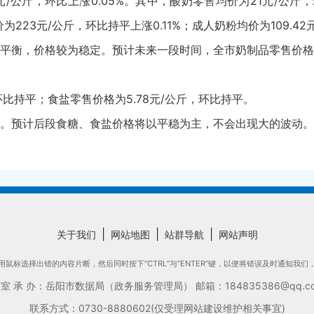
元/公斤，环比上涨0.05%。其中，酸奶零售均价为21元/公斤
223元/公斤，环比持平上涨0.11%；成人奶粉均价为109.42
平衡，价格较为稳定。预计未来一段时间，全市奶制品零售价格
环比持平；食盐零售价格为5.78元/公斤，环比持平。
。预计后段食糖、食盐价格将以平稳为主，不会出现大的波动。
|
|
|
关于我们
网站地图
站群导航
网站声明
鼠标选择出错的内容片断，然后同时按下“CTRL”与“ENTER”键，以便将错误及时通知我
承 办：岳阳市数据局（政务服务管理局） 邮箱：184835386@qq.com
联系方式：0730-8880602(仅受理网站建设维护相关事宜)