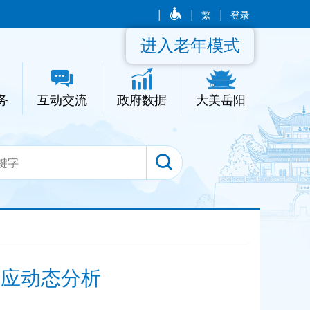
|
|
繁
|
登录
进入老年模式
务
互动交流
政府数据
大美岳阳
供应动态分析