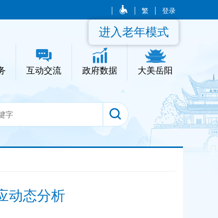
|
|
繁
|
登录
进入老年模式
务
互动交流
政府数据
大美岳阳
供应动态分析