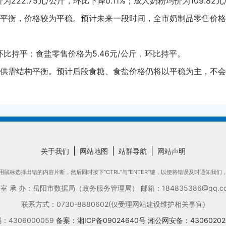
2.75元/公斤，环比下降0.11%；成人奶粉均价为109.82元
平衡，价格较为平稳。预计未来一段时间，全市奶制品零售价格
环比持平；食盐零售价格为5.46元/公斤，环比持平。
供需结构平衡。预计后段食糖、食盐价格仍将以平稳为主，不会
|
|
|
关于我们
网站地图
站群导航
网站声明
鼠标选择出错的内容片断，然后同时按下“CTRL”与“ENTER”键，以便将错误及时通知我
承 办：岳阳市数据局（政务服务管理局） 邮箱：184835386@qq.com
联系方式：0730-8880602(仅受理网站建设维护相关事宜)
4306000059
备案：湘ICP备09024640号
湘公网安备：43060202