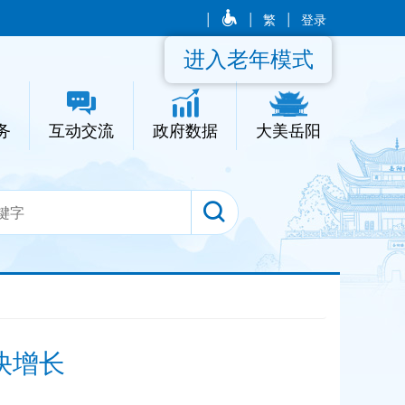
|
|
繁
|
登录
进入老年模式
务
互动交流
政府数据
大美岳阳
快增长