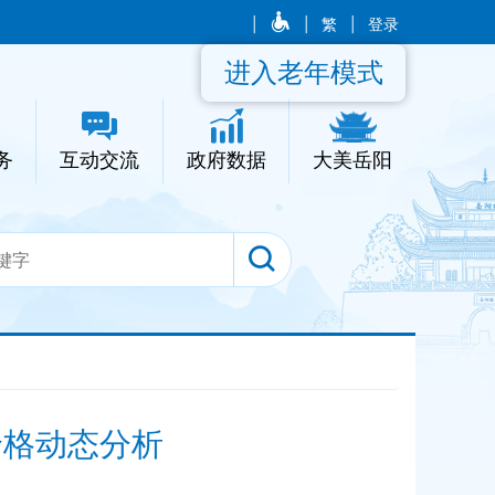
|
|
繁
|
登录
进入老年模式
务
互动交流
政府数据
大美岳阳
价格动态分析