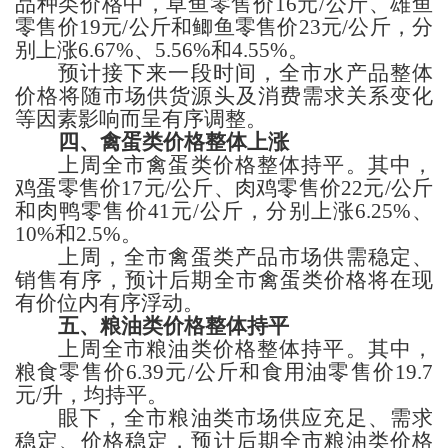
品
种类
价格
中，
草
鱼零售价
16
元
/公斤、
雄
鱼
零售价
19
元
/公斤
和鲫鱼
零售价
23
元
/公斤，
分
别上涨
6.67%、5.56%和4.55%。
预计接下来一段时间，
全市水产品整体
价格
将
随市场
供货源头
及消费
需求
关系变化
等因素影响而呈有序调整
。
四、禽蛋类
价格
整体上涨
上周全市
禽蛋类价格整体持平。其中，
鸡蛋
零售价
17
元
/公斤、
肉鸡
零售价
22
元
/公斤
和肉鸭
零售价
41
元
/公斤，
分别上涨
6.25%、
10%和2.5%。
上周，全市禽蛋类产品市场供
需
稳定、
销售有序，
预计后期全市禽蛋类价格将在现
有价位内
有序浮动
。
五、粮
油类
价格
整体持平
上周全市
粮油类价格整体持平。其中，
粮食零售价
6.39
元
/公斤
和
食用油零售价
19.7
元
/升，
均持平。
眼下，
全市粮油
类
市场供应充足、
需求
稳定、价格稳定
，预计
后期
全市粮油
类
价格