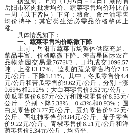
据监测，上周
（
1
月
6
日－
12
日）
湖南省
岳阳
市
猪肉批发均价、蔬菜零售均价
环比
前
一周
（以下皆同）
下降；粮食、食用油零售
均价持平；其它类生活必需品
价格整体
上
涨
。
具体情况如下：
一、蔬菜
零售均价略微下降
上周，
岳阳
市蔬菜市场整体供应充足、
菜品丰富、价格略微下降。
海吉星国际农产
品物流园交易量
7676
吨，日均成交
1096.57
吨，上涨13.17%
。监测的蔬菜零售均价
7.15
元
/公斤，
下降
1.11%
。
其中，冬瓜
零售价
4.4
元
/公斤
和苦瓜
零售价
9.62
元
/公斤，
分别上涨
0.69%和2.12%；
大白菜零售价
3.52
元
/公斤、
黄瓜
零售价
6.87
元
/公斤
和辣椒
零售价
8.53
元
/
公斤，
分别下降
5.38%、0.43%和0.93%；
圆
白菜零售价
3.77
元
/公斤、豆角零售价
9.02
元
/
公斤、西红柿零售价
8.84
元
/公斤、茄子零售
价
9.22
元
/公斤、青椒零售价
8.21
元
/公斤
和
洋
葱零售价
5.34
元
/公斤，
均持平
。