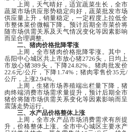
上周，天气晴好，适宜蔬菜生长，全市
蔬菜市场供应形势稳定向好，蔬菜批发市场
供应量上升，销量稳定，
一定程度上拉
低
全
市整体菜价微幅下降
。预计后期全市菜价将
随市场供需关系及天气情况变化等因素影响
而呈合理调整。
二、猪肉价格
批降零涨
上周，全市
猪肉价格批降零涨。其中，
岳阳
中心城区共上市放心猪
2726
头，日均上
市放心猪
389
头，
下降
24.82%
。
猪肉
批发价
22.6
元
/公斤，
下降
1.74%；猪肉
零售价
35
元
/
公斤，
上涨
2.94%。
上周，生猪市场养殖端出栏量下降，猪
肉终端
消费市场需求量提升，
预计后期全市
猪价将随市场供需关系变化等因素影响而呈
震荡走势运行。
三、
水产品价格
整体上涨
上周，全市水产品市场消费需求有所提
升，价格整体上涨。
全市中心城区主要水产