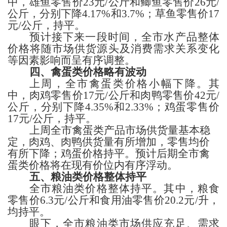
中，
雄
鱼零售价
23
元
/公斤
和鲫鱼
零售价
26
元
/
公斤，
分别下降
4.17%和3.7%；草
鱼零售价
17
元
/公斤，
持平。
预计接下来一段时间，
全市水产品整体
价格
将
随市场
供货源头
及消费
需求
关系变化
等因素影响而呈有序调整
。
四、禽蛋类
价格
略有波动
上周，全市
禽蛋类价格
小幅下降
。其
中，肉鸡
零售价
17
元
/公斤
和肉鸭
零售价
42
元
/
公斤，
分别下降
4.35%和2.33%；鸡蛋
零售价
17
元
/公斤，
持平。
上周
全市禽蛋类产品市场
供货量基本稳
定，肉鸡、肉鸭供货量有所增加，零售均价
有所下降；鸡蛋价格持平。
预计后期全市禽
蛋
类
价格将在现有价位内
有序浮动
。
五、粮
油类
价格
整体持平
全市
粮油类价格
整体持平
。其中，
粮食
零售价
6.3
元
/公斤
和
食用油零售价
20.2
元
/升，
均持平。
眼下，
全市粮油
类
市场供应充足、
需求