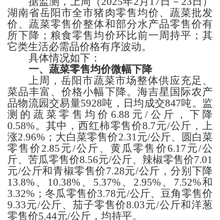
据监测，上周
（
2025年2
月
17
日－
23
日）
湖南省岳阳
市
全市
猪肉零售均价、蔬菜批发
价、蔬菜零售价整体和部分水产品零售价有
所下降；粮食零售均价
环比
前一周持平；其
它类生活必需品
价格
有序波动
。
具体情况如下：
一、蔬菜
零售均价微幅下降
上周，
岳阳
市蔬菜市场整体供应充足、
菜品丰富、价格
小幅下降
。
海吉星国际农产
品物流园交易量
5928
吨，日均成交
847吨
。监
测的蔬菜零售均价
6.88
元
/公斤，
下降
0.58%
。
其中，
西红柿零售价
8.7
元
/公斤，
上
涨
2.96%；
大白菜零售价
2.31
元
/公斤、圆白菜
零售价
2.85
元
/公斤、
黄瓜
零售价
6.17
元
/公
斤、
苦瓜
零售价
8.56
元
/公斤、
辣椒
零售价
7.01
元
/公斤
和
青椒零售价
7.28
元
/公斤，
分别下降
13.8%、10.38%、5.37%、2.95%、7.52%和
3.32%；冬瓜
零售价
3.78
元
/公斤、豆角零售价
9.33
元
/公斤、茄子零售价
8.03
元
/公斤
和
洋葱
零售价
5.44
元
/公斤，
均持平
。