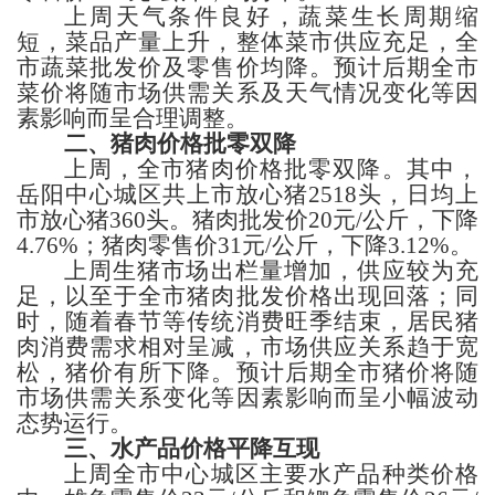
上周天气条件良好，蔬菜生长周期缩
短，菜品产量上升，整体菜市供应充足，全
市蔬菜批发价及零售价均降。预计后期全市
菜价将随市场供需关系及天气情况变化等因
素影响而呈合理调整。
二、猪肉价格
批零双降
上周，全市
猪肉价格批零双降。其中，
岳阳
中心城区共上市放心猪
2518
头，日均上
市放心猪
360
头。
猪肉
批发价
20
元
/公斤，
下降
4.76%；猪肉
零售价
31
元
/公斤，
下降
3.12%。
上周生猪市场出栏量增加，供应较为充
足，以至于全市猪肉批发价格出现回落；同
时，随着春节等传统消费旺季结束，居民猪
肉消费需求相对呈减，市场供应关系趋于宽
松，猪价有所下降。
预计后期全市猪价将随
市场供需关系变化等因素影响而呈小幅波动
态势运行。
三、
水产品价格
平降互现
上周
全市中心城区主要水产品
种类
价格