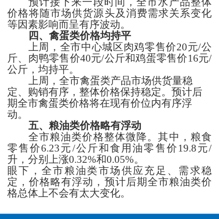
预计接下来一段时间，
全市水产品整体
价格
将
随市场
供货源头
及消费
需求
关系变化
等因素影响而呈有序波动
。
四、禽蛋类
价格
均持平
上周，
全市中心城区肉鸡
零售价
20
元
/公
斤、
肉鸭
零售价
40
元
/公斤
和鸡蛋
零售价
16
元
/
公斤，
均持平。
上周，全市禽蛋类产品市场供货量稳
定、
购销有序，整体价格保持稳定。
预计后
期全市禽蛋
类
价格将在现有价位内
有序浮
动
。
五、粮
油类
价格
略有浮动
全市
粮油类价格
整体微降
。其中，
粮食
零售价
6.23
元
/公斤
和
食用油零售价
19.8
元
/
升，
分别上涨
0.32%和0.05%。
眼下，
全市粮油
类
市场供应充足、
需求稳
定
，
价格略有浮动，
预计
后期
全市粮油
类
价
格
总体上不会有太大变化
。