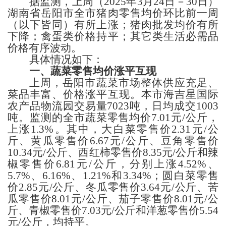
据监测，上周
（
2025年3
月
24
日－
30
日）
湖南省岳阳
市
全市猪肉零售均价
环比
前一周
（以下皆同）
有所上涨；
猪肉批发均价有所
下降；
禽蛋类价格持平；
其它类生活必需品
价格
有序波动
。
具体情况如下：
一、蔬菜
零售均价涨平互现
上周，
岳阳
市蔬菜市场整体供应充足、
菜品丰富、价格涨平互现。本市
海吉星国际
农产品物流园交易量
7023
吨，日均成交
1003
吨
。监测的
全市
蔬菜零售均价
7.01
元
/公斤，
上涨
1.3%
。
其中，
大白菜零售价
2.31
元
/公
斤、
黄瓜
零售价
6.67
元
/公斤、豆角零售价
10.34
元
/公斤、西红柿零售价
8.35
元
/公斤
和辣
椒
零售价
6.81
元
/公
斤，分别上涨
4.52%、
5.7%、6.16%、1.21%和3.34%；
圆白菜零售
价
2.85
元
/公斤、
冬瓜
零售价
3.64
元
/公斤、
苦
瓜
零售价
8.01
元
/公斤、茄子零售价
8.01
元
/公
斤、青椒零售价
7.03
元
/公斤
和
洋葱零售价
5.54
元
/公斤，
均持平
。