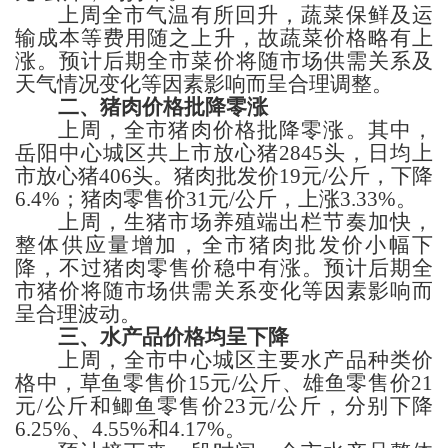
上周全市气温有所回升，蔬菜保鲜及运
输成本等费用随之上升，故蔬菜价格略有上
涨。预计后期全市菜价将随市场供需关系及
天气情况变化等因素影响而呈合理调整。
二、猪肉价格
批降零涨
上周，全市
猪肉价格批降零涨。其中，
岳阳
中心城区共上市放心猪
2845
头，日均上
市放心猪
406
头。
猪肉
批发价
19
元
/公斤，
下降
6.4%；猪肉
零售价
31
元
/公斤，
上涨
3.33%。
上周，生猪市场养殖端出栏节奏加快，
整体供应量增加，全市猪肉批发价小幅下
降，不过猪肉零售价稳中有涨。
预计后期全
市猪价将随市场供需关系变化等因素影响而
呈合理波动。
三、
水产品价格
均呈下降
上周，
全市中心城区主要水产品
种类
价
格
中，
草
鱼零售价
15
元
/公斤、
雄
鱼零售价
21
元
/公斤
和鲫鱼
零售价
23
元
/公斤，
分别下降
6.25%、4.55%和4.17%。