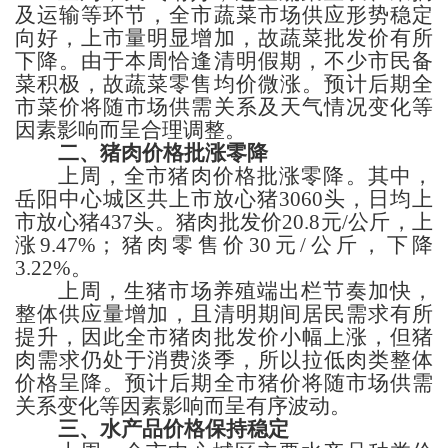
及运输等环节，全市蔬菜市场供应形势稳定
向好，上市量明显增加，故蔬菜批发价有所
下降。由于本周恰逢清明假期，不少市民备
菜积极，故蔬菜零售均价微涨。预计后期全
市菜价将随市场供需关系及天气情况变化等
因素影响而呈合理调整。
二、猪肉价格
批涨零降
上周，全市
猪肉价格批涨零降。其中，
岳阳
中心城区共上市放心猪
3060
头，日均上
市放心猪
437
头。
猪肉
批发价
20.8
元
/公斤，
上
涨
9.47%；猪肉
零售价
30
元
/公斤，
下降
3.22%。
上周，生猪市场养殖端出栏节奏加快，
整体供应量增加，且清明期间居民需求有所
提升，因此全市猪肉批发价小幅上涨，但猪
肉需求仍处于消费淡季，所以拉低肉类整体
价格呈降。
预计后期全市猪价将随市场供需
关系变化等因素影响而呈有序波动。
三、
水产品价格
保持稳定