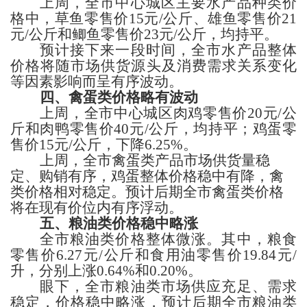
上周，
全市中心城区主要水产品
种类
价
格
中，
草
鱼零售价
15
元
/公斤、
雄
鱼零售价
21
元
/公斤
和鲫鱼
零售价
23
元
/公斤，
均持平。
预计接下来一段时间，
全市水产品整体
价格
将
随市场
供货源头
及消费
需求
关系变化
等因素影响而呈有序波动
。
四、禽蛋类
价格
略有波动
上周，
全市中心城区肉鸡
零售价
20
元
/公
斤
和肉鸭
零售价
40
元
/公斤，
均持平；鸡蛋
零
售价
15
元
/公斤，
下降
6.25%。
上周，全市禽蛋类产品市场供货量稳
定、
购销有序，鸡蛋整体价格稳中有降，禽
类价格相对稳定。
预计后期全市禽蛋
类
价格
将在现有价位内
有序浮动
。
五、粮
油类
价格
稳中略涨
全市
粮油类价格
整体微涨
。其中，
粮食
零售价
6.27
元
/公斤
和
食用油零售价
19.84
元
/
升，
分别上涨
0.64%和0.20%。
眼下，
全市粮油
类
市场供应充足、
需求
稳定
，
价格稳中略涨，
预计
后期
全市粮油
类