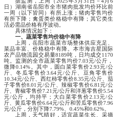
据监测，上周
（
2025年3
月
31
日－
4月6
日）
湖南省岳阳
市
全市猪肉批发均价
环比
前
一周（以下皆同）
有所上涨；
猪肉零售均价
有所下降；
禽蛋类价格稳中有降；
其它类生
活必需品
价格
有序波动
。
具体情况如下：
一、蔬菜
零售均价稳中有降
上周，
岳阳
市蔬菜市场整体供应充足、
菜品丰富、价格稳中有降。本市
海吉星国际
农产品物流园交易量
8189
吨，日均成交
1170
吨
。监测的
全市
蔬菜零售均价
7.03
元
/公斤，
微降
0.14%
。
其中，
圆白菜零售价
2.93
元
/公
斤、
冬瓜
零售价
3.64
元
/公斤、豆角零售价
10.34
元
/公斤、西红柿零售价
8.35
元
/公斤、茄
子零售价
8.01
元
/公斤、
辣椒
零售价
6.81
元
/公
斤、
青椒零售价
7.21
元
/公斤
和
洋葱零售价
5.54
元
/公斤，
均持平；
大白菜零售价
2.13
元
/公
斤、
黄瓜
零售价
6.64
元
/公斤
和苦瓜
零售价
7.96
元
/公斤，
分别下降
7.79%、0.45%和0.62%
。
上周，天气晴好，适宜蔬菜生长、采摘