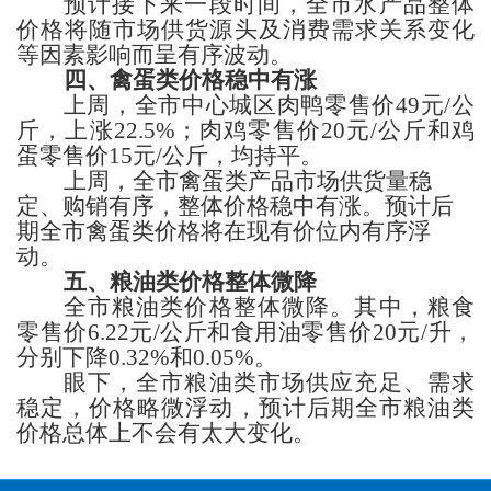
预计接下来一段时间，
全市水产品整体
价格
将
随市场
供货源头
及消费
需求
关系变化
等因素影响而呈有序波动
。
四、禽蛋类
价格
稳中有涨
上周，
全市中心城区肉鸭
零售价
49
元
/公
斤，
上涨
22.5%；肉鸡
零售价
20
元
/公斤
和鸡
蛋
零售价
15
元
/公斤，
均持平。
上周，全市禽蛋类产品市场供货量稳
定、
购销有序，整体价格稳中有涨。
预计后
期全市禽蛋
类
价格将在现有价位内
有序浮
动
。
五、粮
油类
价格
整体微降
全市
粮油类价格
整体微降
。其中，
粮食
零售价
6.22
元
/公斤
和
食用油零售价
20
元
/升，
分别下降
0.32%和0.05%。
眼下，
全市粮油
类
市场供应充足、
需求
稳定
，
价格略微浮动，
预计
后期
全市粮油
类
价格
总体上不会有太大变化
。