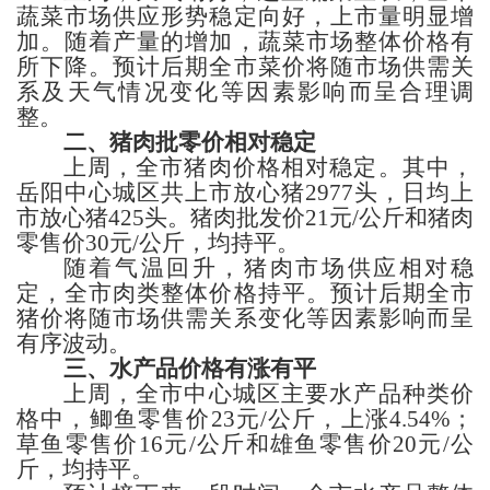
蔬菜市场供应形势稳定向好，上市量明显增
加。随着产量的增加，蔬菜市场整体价格有
所下降。预计后期全市菜价将随市场供需关
系及天气情况变化等因素影响而呈合理调
整。
二、猪肉
批零
价
相对稳定
上周，全市
猪肉价格相对稳定。其中，
岳阳
中心城区共上市放心猪
2977
头，日均上
市放心猪
425
头。
猪肉
批发价
21
元
/公斤
和猪肉
零售价
30
元
/公斤，
均持平。
随着气温回升，猪肉市场供应相对稳
定，全市肉类整体价格持平。
预计后期全市
猪价将随市场供需关系变化等因素影响而呈
有序波动。
三、
水产品价格
有涨有平
上周，
全市中心城区主要水产品
种类
价
格
中，
鲫鱼
零售价
23
元
/公斤，
上涨
4.54%；
草
鱼零售价
16
元
/公斤
和雄
鱼零售价
20
元
/公
斤，
均持平。