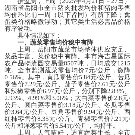
据监测，上周
（
2025年4
月
21
日－
27
日）
湖南省岳阳
市
全市猪肉批发均价和
猪肉零售
均价
环比
前一周（以下皆同）
有所下降；禽
蛋类价格略微浮动；
其它类生活必需品
价格
有序波动
。
具体情况如下：
一、蔬菜
零售均价稳中有降
上周，
岳阳
市蔬菜市场整体供应充足、
菜品丰富、菜价稳中有降。本市
海吉星国际
农产品物流园交易量
8507
吨，日均成交
1215
吨
。
全市
监测蔬菜零售均价
7
元
/公斤，
微降
0.56%
。
其中，黄瓜
零售价
5.84
元
/公斤、
苦瓜
零售价
7.29
元
/公斤、茄子零售价
7.61
元
/公斤
和辣椒
零售价
6.97
元
/公
斤，分别下降
2.83%、
2.93%、4.99%和3.06%；
大白菜零售价
2.8
元
/
公斤、圆白菜零售价
3.18
元
/公斤、
冬瓜
零售
价
3.64
元
/公斤、豆角零售价
9.94
元
/公斤、西
红柿零售价
8.35
元
/公斤、青椒零售价
7.21
元
/
公斤
和
洋葱零售价
5.54
元
/公斤，
均持平。
上周，天气晴好，适宜蔬菜生长，全市