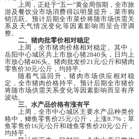
上周，正处于
“五一”黄金周假期，全市旅
游及餐饮业市场消费得以明显提升，菜市购
销活跃。预计后期全市菜价将随市场供需关
系及天气情况变化等因素影响而呈合理调
整。
二、猪肉
批零
价
相对稳定
上周，全市
猪肉价格相对稳定。其中，
岳阳
中心城区共上市放心猪
2840
头，日均上
市放心猪
406
头。
猪肉
批发价
21
元
/公斤
和猪肉
零售价
30
元
/公斤，
均持平。
随着气温回升，猪肉市场供应相对稳
定，全市猪肉价格持平。
预计后期全市猪价
将随市场供需关系变化等因素影响而呈有序
波动。
三、
水产品价格
有涨有平
上周，
全市中心城区主要水产品
种类
价
格
中，
鲫鱼
零售价
25
元
/公斤，
上涨
8.7%；草
鱼零售价
16
元
/公斤
和雄
鱼零售价
20
元
/公斤，
均持平。