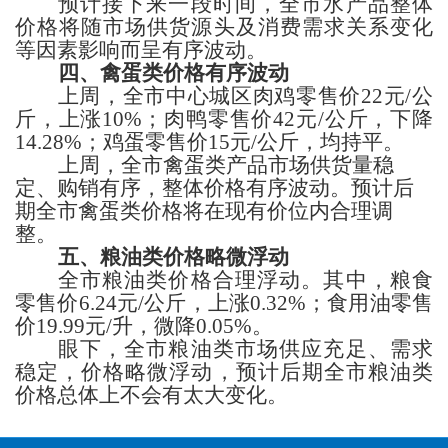
预计接下来一段时间，
全市水产品整体
价格
将
随市场
供货源头
及消费
需求
关系变化
等因素影响而呈有序波动
。
四、禽蛋类
价格
有序波动
上周，
全市中心城区肉鸡
零售价
22
元
/公
斤，
上涨
10%；肉鸭
零售价
42
元
/公斤，
下降
14.28%；鸡蛋
零售价
15
元
/公斤，
均持平。
上周，全市禽蛋类产品市场供货量稳
定、
购销有序，整体价格有序波动。
预计后
期全市禽蛋
类
价格将在现有价位内
合理调
整
。
五、粮
油类
价格
略微浮动
全市
粮油类价格
合理浮动
。其中，
粮食
零售价
6.24
元
/公斤，
上涨
0.32%；
食用油零售
价
19.99
元
/升，
微降
0.05%。
眼下，
全市粮油
类
市场供应充足、
需求
稳定
，
价格略微浮动，
预计
后期
全市粮油
类
价格
总体上不会有太大变化
。