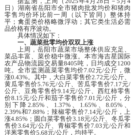
据监测，上周
（
2025年4
月
28
日－
5月4
日）
湖南省岳阳
市
全市猪肉批发均价和
猪肉
零售均价
环比
前一周（以下皆同）
整体持
平；禽蛋类价格略微浮动；
其它类生活必需
品
价格
有序波动
。
具体情况如下：
一、蔬菜
批零均价双双上涨
上周，
岳阳
市蔬菜市场整体供应充足、
菜品丰富、菜价稳中微涨。本市
海吉星国际
农产品物流园交易量
8405
吨，日均成交
1200
吨
。
全市
监测蔬菜零售均价
7.02
元
/公斤，
微
涨
0.43%
。
其中，
大白菜零售价
2.72
元
/公斤、
黄瓜
零售价
5.76
元
/公斤、
苦瓜
零售价
7.17
元
/
公斤、豆角零售价
9.14
元
/公斤、西红柿零售
价
8.15
元
/公斤
和
茄子零售价
7.01
元
/公斤，
分
别下降
2.85%、1.37%、1.65%、8.05%、
2.39%和7.88%；辣椒
零售价
7.14
元
/公
斤，上
涨
4.85%；
圆白菜零售价
3.18
元
/公斤、
冬瓜
零
售价
3.64
元
/公斤、青椒零售价
7.03
元
/公斤
和
洋葱零售价
5.68
元
/公斤，
均持平。