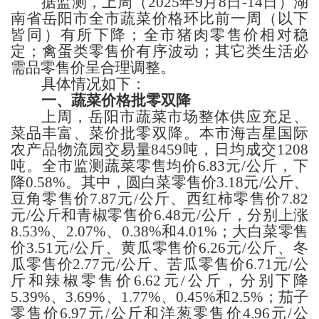
据监测，上周
（
2025年9月8
日
-14日
）
湖
南省岳阳
市
全市蔬菜价格
环比
前一周（以下
皆同）
有所下降；全市猪肉零售价相对稳
定；禽蛋类零售价有序波动；
其它类生活必
需品
零售
价
呈合理调整
。
具体情况如下：
一、蔬菜
价格批零双降
上周，
岳阳
市蔬菜市场整体供应充足、
菜品丰富、菜价批零双降。本市
海吉星国际
农产品物流园交易量
8459
吨，日均成交
1208
吨
。
全市
监测蔬菜零售均价
6.83
元
/公斤，
下
降
0.58%
。
其中，
圆白菜零售价
3.18
元
/公斤、
豆角零售价
7.87
元
/公斤、西红柿零售价
7.82
元
/公斤
和
青椒零售价
6.48
元
/公斤，
分别上涨
8.53%、2.07%、0.38%和4.01%；
大白菜零售
价
3.51
元
/公斤、
黄瓜
零售价
6.26
元
/公斤、
冬
瓜
零售价
2.77
元
/公斤、
苦瓜
零售价
6.71
元
/公
斤
和辣椒
零售价
6.62
元
/公斤，
分别下降
5.39%、3.69%、1.77%、0.45%和2.5%；
茄子
零售价
6.97
元
/公斤
和
洋葱零售价
4.96
元
/公