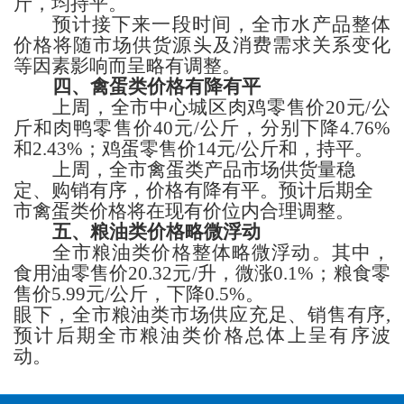
斤，
均
持平。
预计接下来一段时间，
全市水产品整体
价格
将
随市场
供货源头
及消费
需求
关系变化
等因素影响而呈略有调整
。
四、
禽蛋类
价格
有降有平
上周，
全市中心城区肉鸡
零售价
20
元
/公
斤
和肉鸭
零售价
40
元
/公斤，
分别下降
4.76%
和2.43%；鸡蛋
零售价
14
元
/公斤
和
，
持平。
上周，全市禽蛋类产品市场供货量稳
定、
购销有序，价格有降有平。
预计后期全
市禽蛋
类
价格将在现有价位内
合理调整
。
五、粮
油类
价格
略微浮动
全市
粮油类价格
整体略微浮动
。其中，
食用油零售价
20.32
元
/升，
微涨
0.1%；
粮食零
售价
5.99
元
/公斤，
下降
0.5%。
眼下，
全市粮油
类
市场供应充足、
销售有序
,
预计
后期
全市粮油
类
价格
总体上呈有序波
动
。