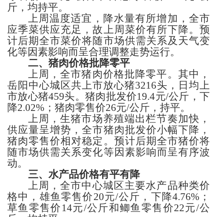
斤，
均持平。
上周温度适宜，降水量有所增加，全市
应季菜供应充足，故上周菜价有所下降。预
计后期全市菜价将随市场供需关系及天气变
化等因素影响而呈合理调整走势运行。
二、猪肉
价格批降零平
上周，全市
猪肉价格批降零平。其中，
岳阳
中心城区共上市放心猪
3216
头，日均上
市放心猪
459
头。
猪肉
批发价
19.4
元
/公斤，
下
降
2.02%；猪肉
零售价
26
元
/公
斤
，
持平。
上周，生猪市场养殖端出栏节奏加快，
供应量呈增势，全市猪肉批发价小幅下降，
猪肉零售价相对稳定。预计后期全市猪价将
随市场供需关系变化等因素影响而呈有序波
动。
三、
水产品价格
有平有降
上周，
全市中心城区主要水产品
种类
价
格
中，
雄
鱼零售价
20
元
/公斤，
下降
4.76%；
草
鱼零售价
14
元
/公斤
和鲫鱼
零售价
22
元
/公