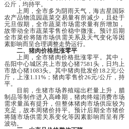
公斤，
均持平。
上周，全市多为阴雨天气，海吉星国际
农产品物流园蔬菜交易量有所减少，且处于
元旦假期，全市蔬菜市场需求量有所增加，
故带动全市蔬菜零售价稳中微涨。预计后期
全市菜价将随市场供需关系及天气变化等因
素影响而呈合理调整走势运行。
二、猪肉
价格批涨零平
上周，全市
猪肉价格批涨零平。其中，
岳阳
中心城区共上市放心猪
7581
头，日均上
市放心猪
1083
头。
其中猪肉
批发价
18.2元
/公
斤，
上涨
1.11%；猪肉
零售价
26
元
/公
斤
，
持
平。
目前，生猪市场养殖端出栏量上升，腊
制品等制作进入高峰期，猪肉终端
消费市场
需求量虽有提升，但整体猪肉市场供应较为
充足，故本周猪价持平。
预计后期全市猪价
将随市场供需关系变化等因素影响而呈有序
波动。