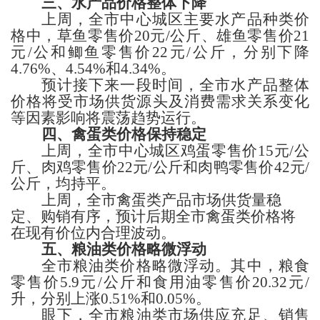
三、
水产品价格
整体下降
上周，
全市中心城区主要水产品
种类
价
格
中，
草
鱼零售价
20
元
/公斤、
雄
鱼零售价
21
元
/公
和鲫鱼
零售价
22
元
/公斤，
分别下降
4.76%、4.54%和4.34%。
预计接下来一段时间，
全市水产品整体
价格
将受
市场
供货源头
及消费
需求
关系变化
等因素影响将震荡趋势运行。
四、
禽蛋类
价格
保持稳定
上周，
全市中心城区鸡蛋
零售价
15
元
/公
斤、
肉鸡
零售价
22
元
/公斤
和肉鸭
零售价
42
元
/
公斤，
均持平。
上周，全市禽蛋类产品市场供货量稳
定、
购销有序，
预计后期全市禽蛋
类
价格将
在现有价位内
合理波动
。
五、粮
油类
价格
略微浮动
全市
粮油类价格
略微浮动
。其中，
粮食
零售价
5.9
元
/公斤
和
食用油零售价
20.32
元
/
升，
分别上涨
0.51%和0.05%。
眼下，
全市粮油
类
市场供应充足、
销售