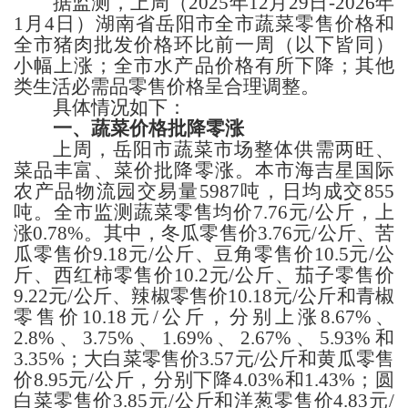
据监测，上周
（
2025年12月29日-2026年
1月4日
）
湖南省岳阳
市
全市蔬菜零售价格和
全市猪肉批发价格
环比
前一周（以下皆同）
小幅
上涨；全市水产品价格有所下降；其他
类生活必需品
零售价格
呈合理调整
。
具体情况如下：
一、蔬菜
价格批降零涨
上周，
岳阳
市蔬菜市场整体供需两旺、
菜品丰富、菜价批降零涨。本市
海吉星国际
农产品物流园交易量
5987
吨，日均成交
855
吨
。
全市
监测蔬菜零售均价
7.76
元
/公斤，
上
涨
0.78%
。
其中，冬瓜
零售价
3.76
元
/公斤、
苦
瓜
零售价
9.18
元
/公斤、豆角零售价
10.5
元
/公
斤、西红柿零售价
10.2
元
/公斤、茄子零售价
9.22
元
/公斤、
辣椒
零售价
10.18
元
/公斤
和
青椒
零售价
10.18
元
/公斤，
分别上涨
8.67%、
2.8%、3.75%、1.69%、2.67%、5.93%和
3.35%；
大白菜零售价
3.57
元
/公斤
和黄瓜
零售
价
8.95
元
/公斤，
分别下降
4.03%和1.43%；
圆
白菜零售价
3.85
元
/公斤
和
洋葱零售价
4.83
元
/