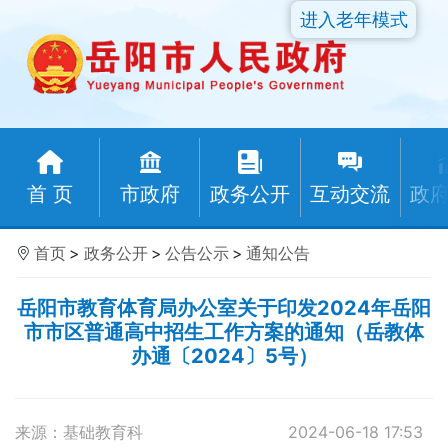
进入老年模式
首 页
市政府
政务公开
互动交流
政
首页
>
政务公开
>
公告公示
>
通知公告
岳阳市教育体育局办公室关于印发2024年岳阳
市市区普通高中招生工作方案的通知（岳教体
办通〔2024〕5号）
来源：基础教育科
2024-06-18 17:53