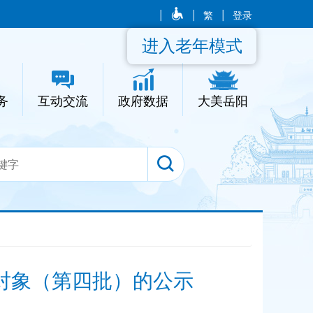
|
|
繁
|
登录
进入老年模式
务
互动交流
政府数据
大美岳阳
对象（第四批）的公示