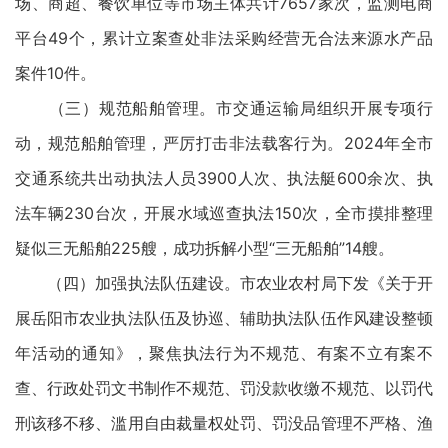
场、商超、餐饮单位等市场主体共计7657家次，监测电商
平台49个，累计立案查处非法采购经营无合法来源水产品
案件10件。
（三）规范船舶管理。市交通运输局组织开展专项行
动，规范船舶管理，严厉打击非法载客行为。2024年全市
交通系统共出动执法人员3900人次、执法艇600余次、执
法车辆230台次，开展水域巡查执法150次，全市摸排整理
疑似三无船舶225艘，成功拆解小型“三无船舶”14艘。
（四）加强执法队伍建设。市农业农村局下发《关于开
展岳阳市农业执法队伍及协巡、辅助执法队伍作风建设整顿
年活动的通知》，聚焦执法行为不规范、有案不立有案不
查、行政处罚文书制作不规范、罚没款收缴不规范、以罚代
刑该移不移、滥用自由裁量权处罚、罚没品管理不严格、渔