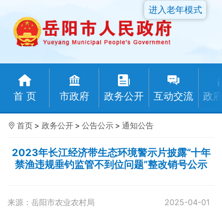
进入老年模式
首 页
市政府
政务公开
互动交流
政
首页
>
政务公开
>
公告公示
>
通知公告
2023年长江经济带生态环境警示片披露“十年
禁渔违规垂钓监管不到位问题”整改销号公示
来源：岳阳市农业农村局
2025-04-01