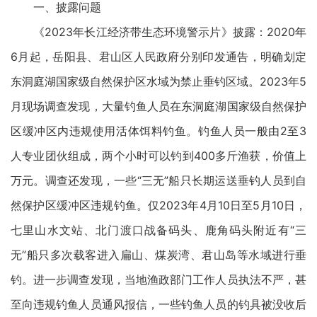
一、披露问题
《2023年长江经济带生态环境警示片》披露：2020年
6月起，岳阳县、君山区人民政府分别印发通告，明确划定
东洞庭湖国家级自然保护区水域为禁止垂钓区域。2023年5
月现场调查发现，大量钓鱼人员在东洞庭湖国家级自然保护
区缓冲区内违规使用活体饵料钓鱼。钓鱼人员一般由2至3
人专业团伙组成，两个小时可以钓到400多斤渔获，价值上
万元。调查还发现，一些“三无”船只长期运送垂钓人员到自
然保护区缓冲区违规钓鱼。仅2023年4月10日至5月10日，
七里山水文站、北门渡口战备码头、鹿角码头附近有“三
无”船只多次载客进入扁山、煤炭湾、君山岛等水域进行垂
钓。进一步调查发现，当地渔政部门工作人员执法不严，甚
至向违规钓鱼人员通风报信，一些钓鱼人员的钓具被没收后