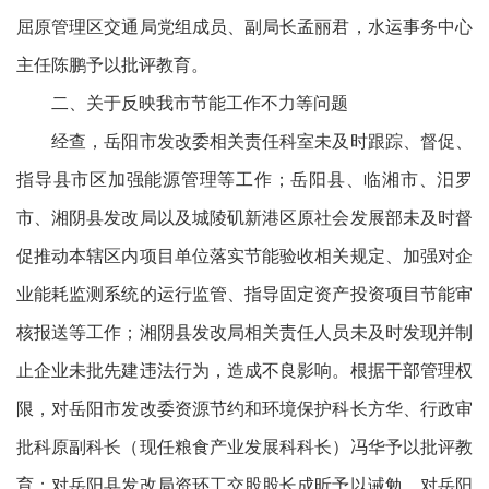
屈原管理区交通局党组成员、副局长孟丽君，水运事务中心
主任陈鹏予以批评教育。
二、关于反映我市节能工作不力等问题
经查，岳阳市发改委相关责任科室未及时跟踪、督促、
指导县市区加强能源管理等工作；岳阳县、临湘市、汨罗
市、湘阴县发改局以及城陵矶新港区原社会发展部未及时督
促推动本辖区内项目单位落实节能验收相关规定、加强对企
业能耗监测系统的运行监管、指导固定资产投资项目节能审
核报送等工作；湘阴县发改局相关责任人员未及时发现并制
止企业未批先建违法行为，造成不良影响。根据干部管理权
限，对岳阳市发改委资源节约和环境保护科长方华、行政审
批科原副科长（现任粮食产业发展科科长）冯华予以批评教
育；对岳阳县发改局资环工交股股长成昕予以诫勉，对岳阳