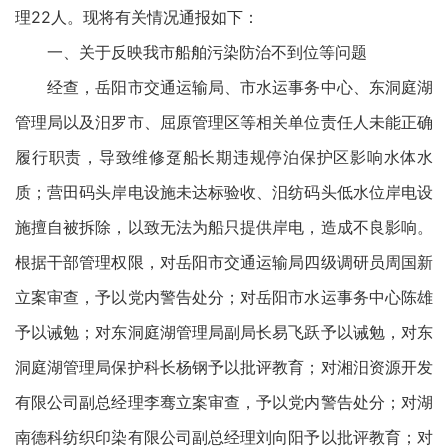
理22人。现将有关情况通报如下：
一、关于反映我市船舶污染防治不到位等问题
经查，岳阳市交通运输局、市水运事务中心、东洞庭湖
管理局以及汨罗市、屈原管理区等相关单位责任人未能正确
履行职责，导致维修趸船长期违规停泊保护区影响水体水
质；营田码头岸电设施未达标验收、汨纺码头低水位岸电设
施擅自被拆除，以致无法为船只提供岸电，造成不良影响。
根据干部管理权限，对岳阳市交通运输局四级调研员周国新
立案审查，予以党内警告处分；对岳阳市水运事务中心陈雄
予以诫勉；对东洞庭湖管理局副局长易飞跃予以诫勉，对东
洞庭湖管理局保护科长杨钢予以批评教育；对湘汨资源开发
有限公司副总经理李骞立案审查，予以党内警告处分；对湖
南德科纺织印染有限公司副总经理刘向阳予以批评教育；对