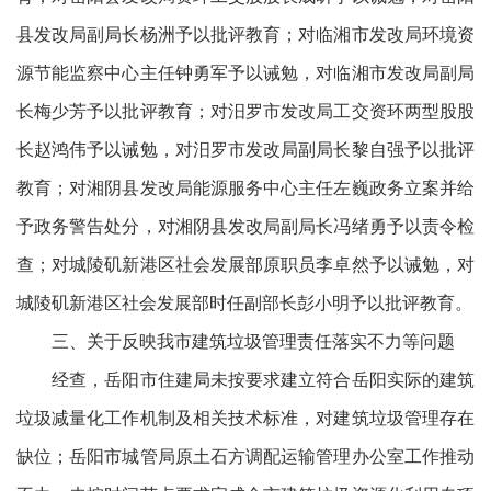
县发改局副局长杨洲予以批评教育；对临湘市发改局环境资
源节能监察中心主任钟勇军予以诫勉，对临湘市发改局副局
长梅少芳予以批评教育；对汨罗市发改局工交资环两型股股
长赵鸿伟予以诫勉，对汨罗市发改局副局长黎自强予以批评
教育；对湘阴县发改局能源服务中心主任左巍政务立案并给
予政务警告处分，对湘阴县发改局副局长冯绪勇予以责令检
查；对城陵矶新港区社会发展部原职员李卓然予以诫勉，对
城陵矶新港区社会发展部时任副部长彭小明予以批评教育。
三、关于反映我市建筑垃圾管理责任落实不力等问题
经查，岳阳市住建局未按要求建立符合岳阳实际的建筑
垃圾减量化工作机制及相关技术标准，对建筑垃圾管理存在
缺位；岳阳市城管局原土石方调配运输管理办公室工作推动