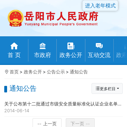
进入老年模式
首 页
市政府
政务公开
互动交流
政
首页
>
政务公开
>
公告公示
>
通知公告
通知公告
更多栏目
关于公布第十二批通过市级安全质量标准化认证企业名单的通知岳建认【2014】4号
2014-06-14
上一页
下一页
<<
>>