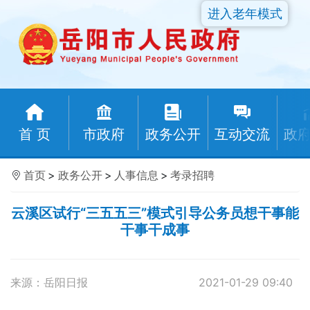
进入老年模式
首 页
市政府
政务公开
互动交流
政
首页
>
政务公开
>
人事信息
>
考录招聘
云溪区试行“三五五三”模式引导公务员想干事能
干事干成事
来源：岳阳日报
2021-01-29 09:40