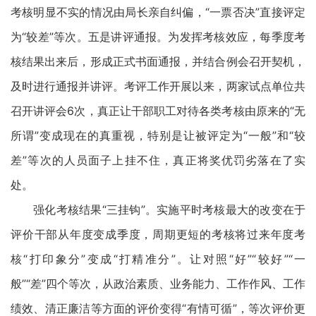
考核明显不实的情况由局长亲自纠偏，“一票否决”直接评定
为“较差”等次。五是讲评通报。为发挥考核效应，每季度考
核结果出来后，形成正式书面通报，并结合例会召开契机，
及时进行通报并讲评。考评工作开展以来，两家试点单位共
召开讲评会6次，真正让干部职工对待各类考核由原来的“无
所谓”变成现在的真重视，特别是让被评定为“一般”和“较
差”等次的人员面子上挂不住，真正将奖优罚劣落在了实
处。
强化考核结果“三挂钩”。实施平时考核最大的改变在于
评价干部从年度变成季度，周期更短的考核将过来年度考
核“打印象分”变成“打精准分”。让对照“好”“较好”“一
般”“差”四个等次，从政治素质、业务能力、工作作风、工作
绩效、清正廉洁等方面的评价变得“有情可循”，等次评价更