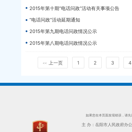
2015年第十期“电话问政”活动有关事项公告
“电话问政”活动延期通知
2015年第九期电话问政情况公示
2015年第八期电话问政情况公示
上一页
1
2
3
4
<<
如果您在本页面发现错误，请先用
主 办：岳阳市人民政府办公室 