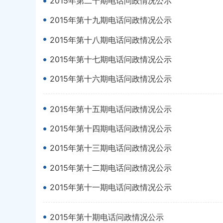
2015年第二十期电话问政情况公示
2015年第十九期电话问政情况公示
2015年第十八期电话问政情况公示
2015年第十七期电话问政情况公示
2015年第十六期电话问政情况公示
2015年第十五期电话问政情况公示
2015年第十四期电话问政情况公示
2015年第十三期电话问政情况公示
2015年第十二期电话问政情况公示
2015年第十一期电话问政情况公示
2015年第十期电话问政情况公示