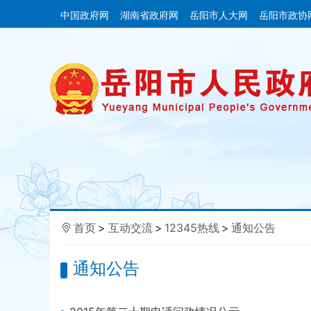
中国政府网
湖南省政府网
岳阳市人大网
岳阳市政协
首页
>
互动交流
>
12345热线
>
通知公告
通知公告