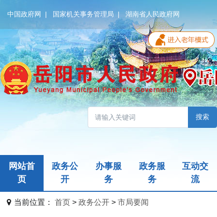
中国政府网
|
国家机关事务管理局
|
湖南省人民政府网
无障碍模式
搜索
网站首
政务公
办事服
政务服
互动交
页
开
务
务
流
当前位置：
首页
>
政务公开
>
市局要闻