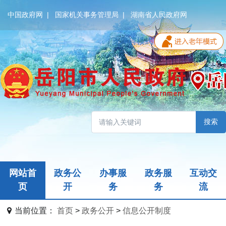
中国政府网
|
国家机关事务管理局
|
湖南省人民政府网
无障碍模式
搜索
网站首
政务公
办事服
政务服
互动交
页
开
务
务
流
当前位置：
首页
>
政务公开
>
信息公开制度