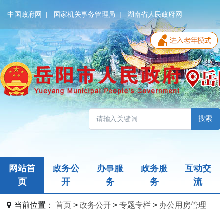
中国政府网
|
国家机关事务管理局
|
湖南省人民政府网
无障碍模式
搜索
网站首
政务公
办事服
政务服
互动交
页
开
务
务
流
当前位置：
首页
>
政务公开
>
专题专栏
>
办公用房管理