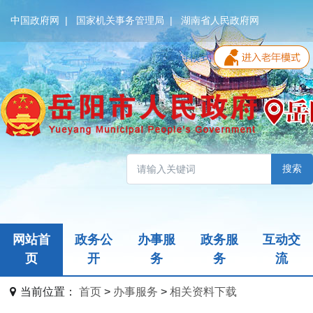
中国政府网
|
国家机关事务管理局
|
湖南省人民政府网
无障碍模式
搜索
网站首
政务公
办事服
政务服
互动交
页
开
务
务
流
当前位置：
首页
>
办事服务
>
相关资料下载