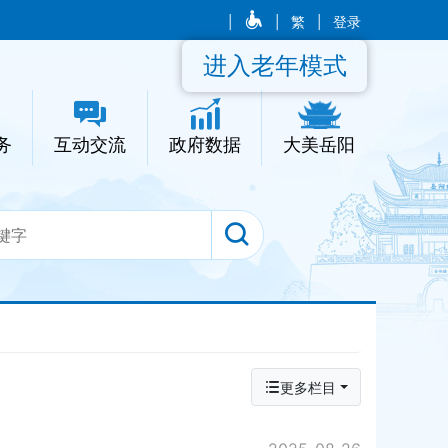
|
|
繁
|
登录
进入老年模式
务
互动交流
政府数据
大美岳阳
更多栏目