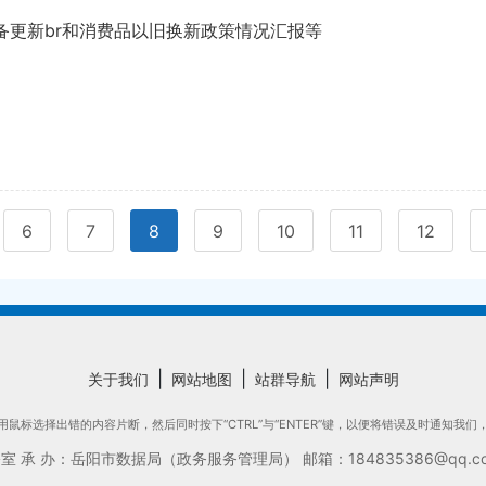
备更新br和消费品以旧换新政策情况汇报等
6
7
8
9
10
11
12
|
|
|
关于我们
网站地图
站群导航
网站声明
鼠标选择出错的内容片断，然后同时按下“CTRL”与“ENTER”键，以便将错误及时通知我
承 办：岳阳市数据局（政务服务管理局） 邮箱：184835386@qq.com