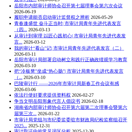
岳阳市内部审计师协会召开第七届理事会第六次会议
2026-06-19
履职申请能否启动审计监督权之辨析
2026-05-29
青春逢盛世 奋斗正当时| 市审计局青年先进代表发言
（四...
2026-03-13
从审计到审理 以匠心践初心| 市审计局青年先进代表发
言...
2026-03-12
我的审计“看山”记| 市审计局青年先进代表发言（二）
2026-03-11
岳阳市审计局部署启动树立和践行正确政绩观学习教育
2026-03-10
把“冷板凳”坐成“热心肠”| 市审计局青年先进代表发言
（...
2026-03-10
巴陵审计行 ——2026年市审计局新春工作会议有感
2026-03-06
依法行使好要求提供资料权
2026-02-27
争当文明岳阳形象代言人倡议书
2026-02-18
湖南省内部审计师协会召开第六届第二次理事会暨第六
届第三次...
2026-01-22
市审计局党组与市纪委监委驻市财政局纪检监察组召开
2025...
2025-12-31
审计取证中的常见误区分析
2025-12-30