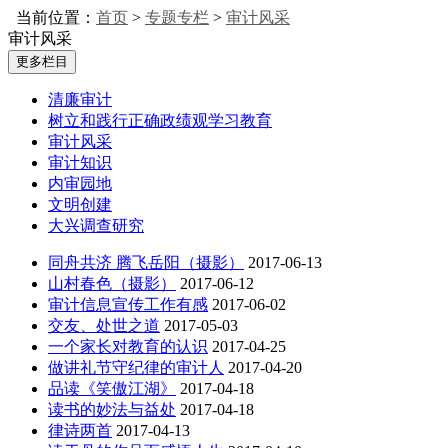
当前位置：
首页
>
专题专栏
>
审计风采
审计风采
更多栏目
清廉审计
树立和践行正确政绩观学习教育
审计风采
审计知识
内审园地
文明创建
大兴调查研究
同舟共济 腾飞岳阳（摄影）
2017-06-13
山村春色（摄影）
2017-06-12
审计信息宣传工作有感
2017-06-02
交友、处世之道
2017-05-03
一个家长对教育的认识
2017-04-25
做讲礼节守纪律的审计人
2017-04-20
品读《笑傲江湖》
2017-04-18
读书的妙法与益处
2017-04-18
律诗两首
2017-04-13