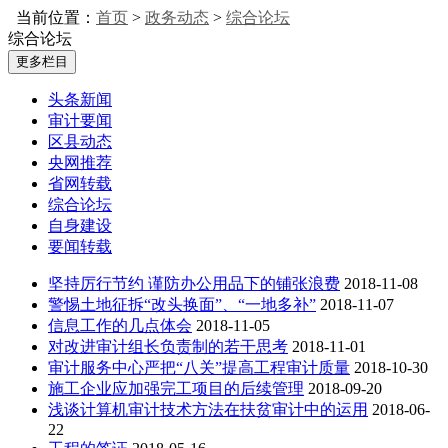
当前位置：
首页
>
政务动态
>
综合论坛
综合论坛
更多栏目
头条新闻
审计要闻
区县动态
央网推荐
省网转载
综合论坛
自身建设
要闻转载
坚持厉行节约 谨防办公用品下的铺张浪费
2018-11-08
警惕土地征拆“改头换面”、“一地多补”
2018-11-07
信息工作的几点体会
2018-11-05
对改进审计组长负责制的若干思考
2018-11-01
审计服务中心严把“八关”提高工程审计质量
2018-10-30
施工企业应加强完工项目的后续管理
2018-09-20
浅谈计算机审计技术方法在扶贫审计中的运用
2018-06-
22