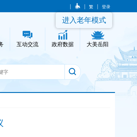
|
|
繁
|
登录
进入老年模式
务
互动交流
政府数据
大美岳阳
议