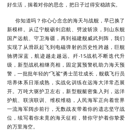
好生活，揣着对你的思念，把日子过得安稳踏实。
你知道吗？你心心念念的海天与战舰，早已换了
新模样。从辽宁舰砺剑启航、劈波斩浪，到山东舰
国产远航、守卫海疆，再到福建舰威武列阵，我们
实现了从滑跃起飞到电磁弹射的历史性跨越，巨舰
驰骋深蓝，航迹越走越远。歼-15战机不断迭代升
级，新型战机相继亮相，固定翼预警机助力海天预
警，一批批年轻的“飞鲨”勇士茁壮成长，舰载飞行员
培养体系日渐成熟，实战化训练在远海大洋常态展
开。万吨大驱护卫左右，新型舰艇密集入列，远洋
护航、联演联训、维权维稳，人民海军正向着世界
一流海军阔步前行，无数战友带着你的遗志坚守战
位，续写着你未竟的海天征程，替你守护着你挚爱
的万里海空。