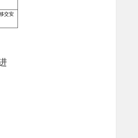
移交安
进