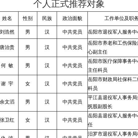
个人正式推荐对象
姓名
性别
民族
政治面貌
工作单位及职
刘浩然
男
汉
中共党员
岳阳市退役军人服务中
岳阳市养老和工伤保险
唐治贵
男
汉
中共党员
心副主任
岳阳市医疗保障事务中
何
敏
男
汉
中共党员
主任科员
岳阳市财政局社保科二
谢
宇
女
汉
中共党员
科员
平江县退役军人事务局
余文滔
男
汉
中共党员
抚股副股长
岳阳县退役军人服务中
张卫红
女
汉
中共党员
任
汨罗市退役军人事务局