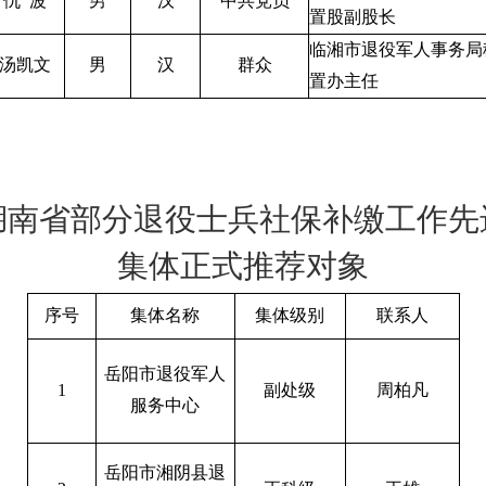
仇
波
男
汉
中共党员
置股副股长
临湘市退役军人事务局
汤凯文
男
汉
群众
置办主任
湖南省部分退役士兵社保补缴工作先
集体正式推荐对象
序号
集体名称
集体级别
联系人
岳阳市退役军人
1
副处级
周柏凡
服务中心
岳阳市湘阴县退