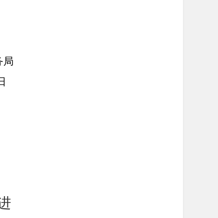
局
日
进