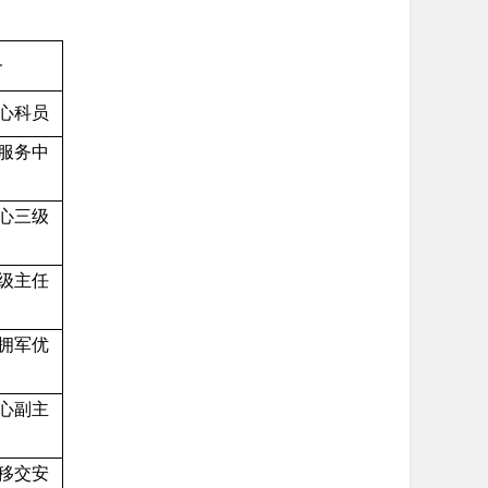
务
心科员
服务中
心三级
级主任
拥军优
心副主
移交安