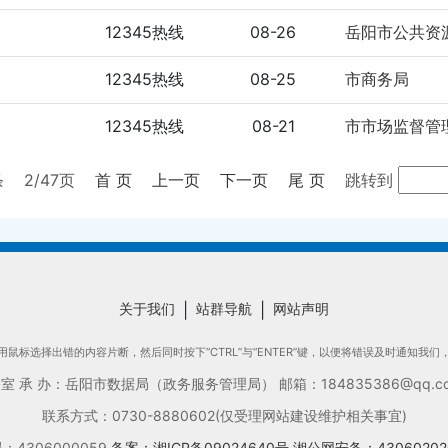
12345热线
08-26
岳阳市公共资
12345热线
08-25
市商务局
12345热线
08-21
市市场监督管
条
2
/47页
首 页
上一页
下一页
尾 页
跳转到
关于我们
|
站群导航
|
网站声明
鼠标选择出错的内容片断，然后同时按下“CTRL”与“ENTER”键，以便将错误及时通知我
承 办：岳阳市数据局（政务服务管理局） 邮箱：184835386@qq.com
联系方式：0730-8880602(仅受理网站建设维护相关事宜)
4306000059
备案：湘ICP备09024640号
湘公网安备：43060202