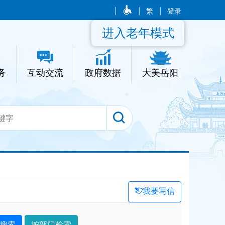
|
|
繁
|
登录
进入老年模式
务
互动交流
政府数据
大美岳阳
我要写信
搜索
按部门检索