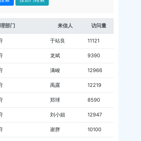
理部门
来信人
访问量
府
于站良
11121
府
龙斌
9390
府
满峻
12966
府
禹露
12219
府
郑球
8590
府
刘小姐
12947
府
谢胖
10100