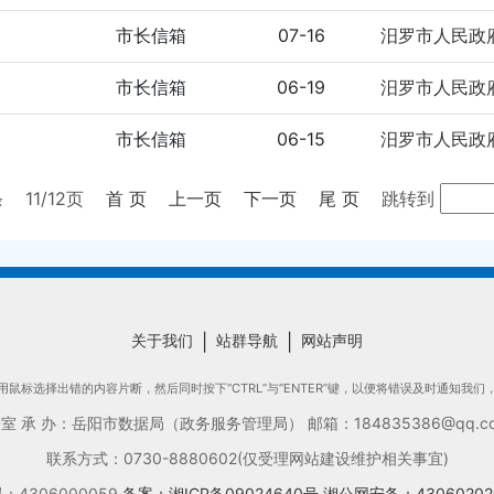
市长信箱
07-16
汨罗市人民政
市长信箱
06-19
汨罗市人民政
市长信箱
06-15
汨罗市人民政
条
11
/12页
首 页
上一页
下一页
尾 页
跳转到
关于我们
|
站群导航
|
网站声明
鼠标选择出错的内容片断，然后同时按下“CTRL”与“ENTER”键，以便将错误及时通知我
承 办：岳阳市数据局（政务服务管理局） 邮箱：184835386@qq.com
联系方式：0730-8880602(仅受理网站建设维护相关事宜)
4306000059
备案：湘ICP备09024640号
湘公网安备：43060202