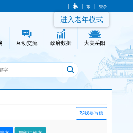
|
|
繁
|
登录
进入老年模式
务
互动交流
政府数据
大美岳阳
我要写信
搜索
按部门检索