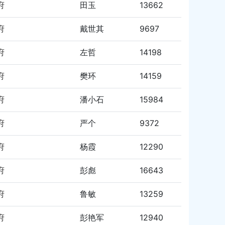
府
田玉
13662
府
戴世其
9697
府
左哲
14198
府
樊环
14159
府
潘小石
15984
府
严个
9372
府
杨霞
12290
府
彭彪
16643
府
鲁敏
13259
府
彭艳军
12940