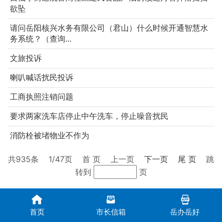
欲坠
请问岳阳核兴水务有限公司（君山）什么时候开通智慧水
务系统？（查询...
文旅投诉
喇叭喊话扰民投诉
工商执照注销问题
要求两家洗车店停止中午洗车，停止噪音扰民
消防栓被堵物业不作为
共
935
条
1
/47页
首 页
上一页
下一页
尾 页
跳
转到
页
首页
市长信箱
岳办岳好