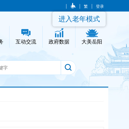
|
|
繁
|
登录
进入老年模式
务
互动交流
政府数据
大美岳阳