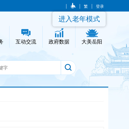
|
|
繁
|
登录
进入老年模式
务
互动交流
政府数据
大美岳阳