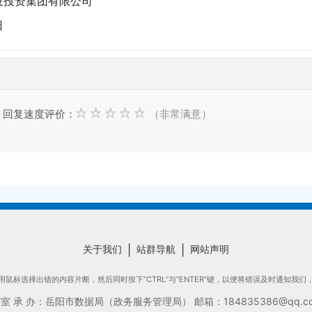
设投资集团有限公司
日
回复速度评价：
（非常满意）
关于我们
|
站群导航
|
网站声明
鼠标选择出错的内容片断，然后同时按下“CTRL”与“ENTER”键，以便将错误及时通知我
承 办：岳阳市数据局（政务服务管理局） 邮箱：184835386@qq.com