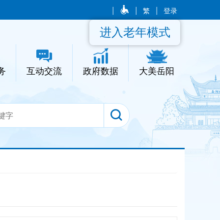
|
|
繁
|
登录
进入老年模式
务
互动交流
政府数据
大美岳阳