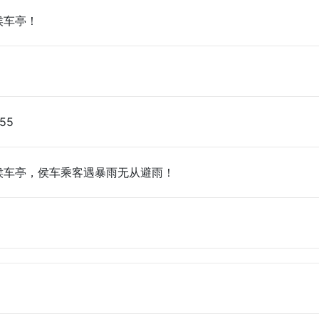
侯车亭！
:55
侯车亭，侯车乘客遇暴雨无从避雨！