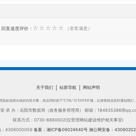
回复速度评价：
（非常满意）
关于我们
|
站群导航
|
网站声明
鼠标选择出错的内容片断，然后同时按下“CTRL”与“ENTER”键，以便将错误及时通知我
承 办：岳阳市数据局（政务服务管理局） 邮箱：184835386@qq.com
联系方式：0730-8880602(仅受理网站建设维护相关事宜)
4306000059
备案：湘ICP备09024640号
湘公网安备：43060202