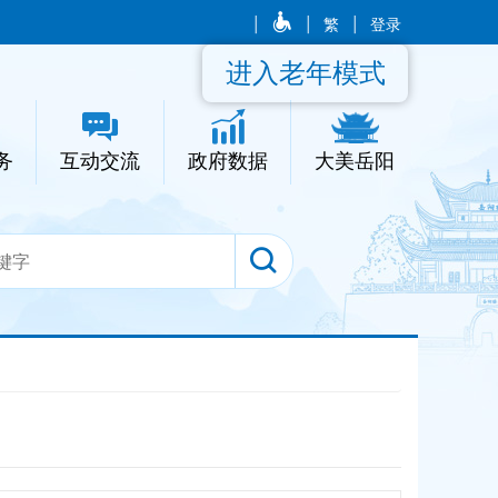
|
|
繁
|
登录
进入老年模式
务
互动交流
政府数据
大美岳阳