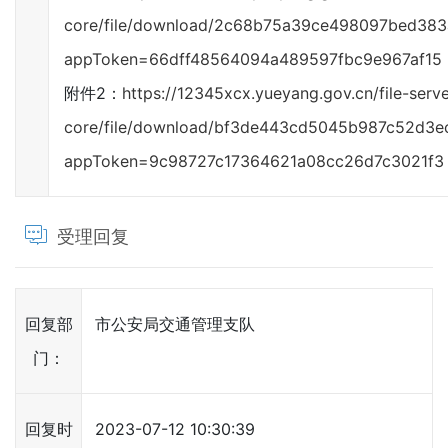
core/file/download/2c68b75a39ce498097bed38
appToken=66dff48564094a489597fbc9e967af15
附件2：
https://12345xcx.yueyang.gov.cn/file-serve
core/file/download/bf3de443cd5045b987c52d3e
appToken=9c98727c17364621a08cc26d7c3021f3
受理回复
回复部
市公安局交通管理支队
门：
回复时
2023-07-12 10:30:39