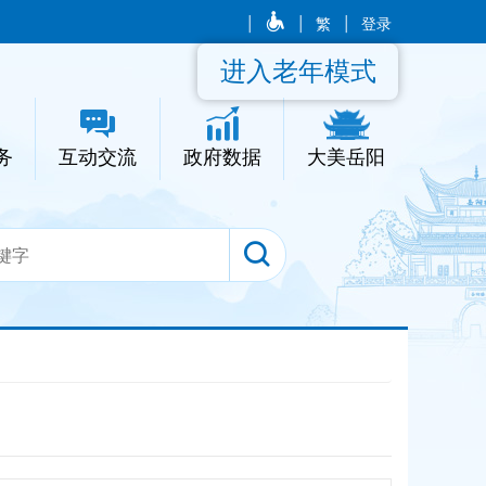
|
|
繁
|
登录
进入老年模式
务
互动交流
政府数据
大美岳阳