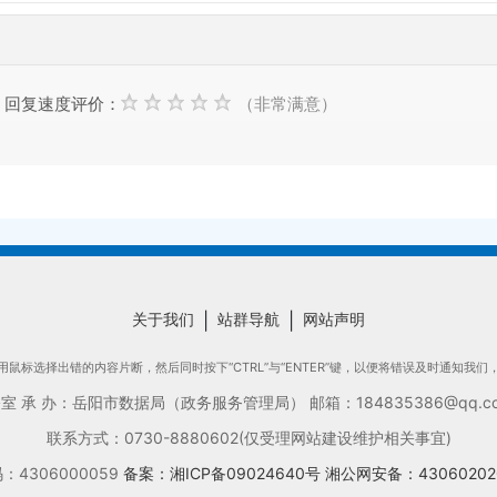
回复速度评价：
（非常满意）
关于我们
|
站群导航
|
网站声明
鼠标选择出错的内容片断，然后同时按下“CTRL”与“ENTER”键，以便将错误及时通知我
承 办：岳阳市数据局（政务服务管理局） 邮箱：184835386@qq.com
联系方式：0730-8880602(仅受理网站建设维护相关事宜)
4306000059
备案：湘ICP备09024640号
湘公网安备：43060202