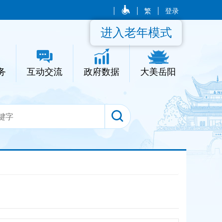
|
|
繁
|
登录
进入老年模式
务
互动交流
政府数据
大美岳阳