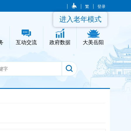
|
|
繁
|
登录
进入老年模式
务
互动交流
政府数据
大美岳阳